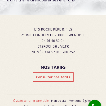
d’un vitrier à Grenoble et ses environs.
ETS ROCHE PÈRE & FILS
21 RUE CONDORCET
-
38000
GRENOBLE
04 76 46 30 04
ETSROCHE@LIVE.FR
NUMÉRO RCS : 813 708 252
NOS TARIFS
Consulter nos tarifs
© 2026 Serrurier Grenoble
-
Plan du site
-
Mentions légales
-