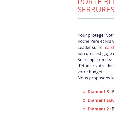
PORTE BL
SERRURE
Pour protéger votr
Roche Père et Fils 
Leader sur le
march
Serrures est gage 
Sur simple rendez-v
d’étudier votre dem
votre budget.
Nous proposons les
Diamant 3
: 
Diamant EI3
Diamant 2
: 