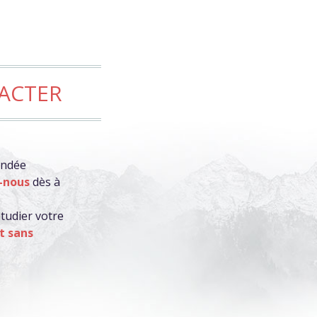
TACTER
indée
-nous
dès à
tudier votre
t sans